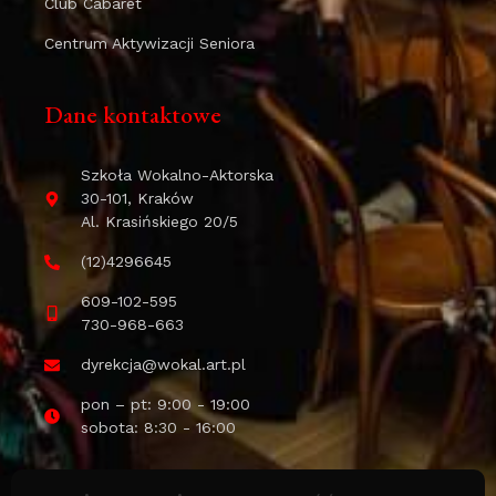
Club Cabaret
Centrum Aktywizacji Seniora
Dane kontaktowe
Szkoła Wokalno-Aktorska
30-101, Kraków
Al. Krasińskiego 20/5
(12)4296645
609-102-595
730-968-663
dyrekcja@wokal.art.pl
pon – pt: 9:00 - 19:00
sobota: 8:30 - 16:00