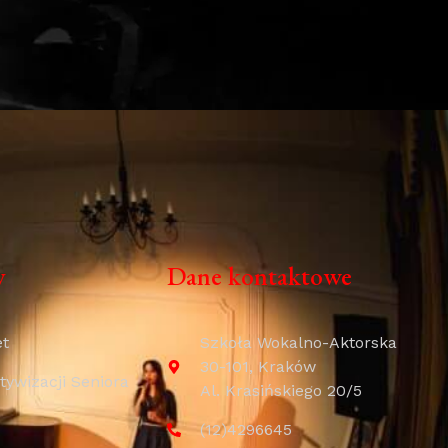
y
Dane kontaktowe
et
Szkoła Wokalno-Aktorska
30-101, Kraków
ywizacji Seniora
Al. Krasińskiego 20/5
(12)4296645