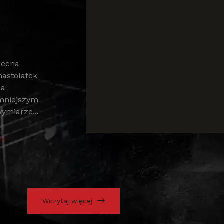
becna
nastolatek
la
mniejszym
ymiarze...
Wczytaj więcej