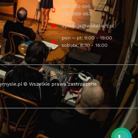
609-102-595
730-968-663
dyrekcja@wokal.art.pl
pon – pt: 9:00 - 19:00
sobota: 8:30 - 16:00
wymysle.pl © Wszelkie prawa zastrzeżone