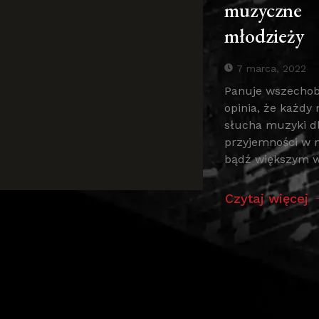
muzyczne
młodzieży
7 marca, 2022
Panuje wszecho
opinia, że każdy 
słucha muzyki d
przyjemności w 
bądź większym w
Czytaj więcej