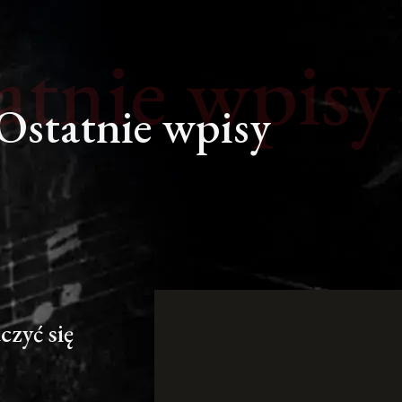
atnie wpisy
Ostatnie wpisy
czyć się