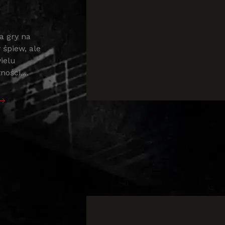
a gry na
 śpiew, ale
ielu
ości,...