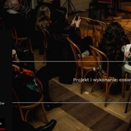
Projekt i wykonanie: cos
o
ków
e