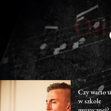
Ost
Blog
Czy warto u
w szkole
muzycznej?