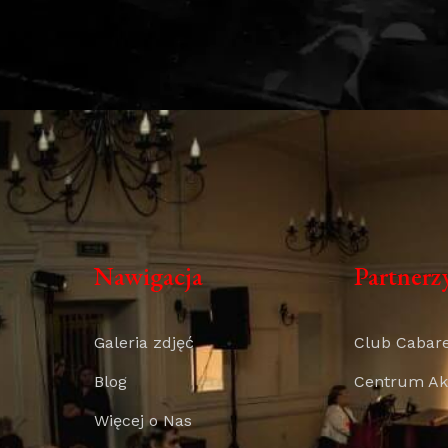
Nawigacja
Partnerz
Galeria zdjęć
Club Cabar
Blog
Centrum Akt
Więcej o Nas