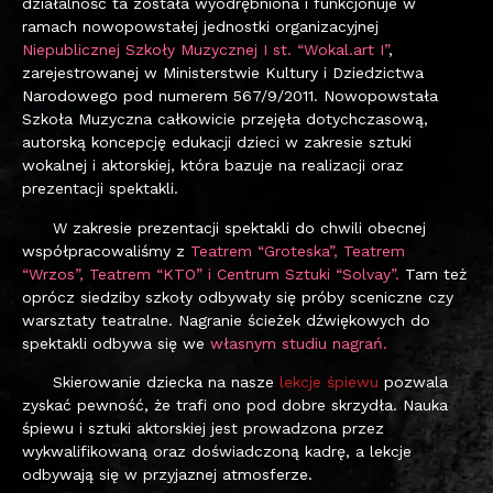
działalność ta została wyodrębniona i funkcjonuje w
ramach nowopowstałej jednostki organizacyjnej
Niepublicznej Szkoły Muzycznej I st. “Wokal.art I”
,
zarejestrowanej w Ministerstwie Kultury i Dziedzictwa
Narodowego pod numerem 567/9/2011. Nowopowstała
Szkoła Muzyczna całkowicie przejęła dotychczasową,
autorską koncepcję edukacji dzieci w zakresie sztuki
wokalnej i aktorskiej, która bazuje na realizacji oraz
prezentacji spektakli.
W zakresie prezentacji spektakli do chwili obecnej
współpracowaliśmy z
Teatrem “Groteska”, Teatrem
“Wrzos”, Teatrem “KTO” i Centrum Sztuki “Solvay”.
Tam też
oprócz siedziby szkoły odbywały się próby sceniczne czy
warsztaty teatralne. Nagranie ścieżek dźwiękowych do
spektakli odbywa się we
własnym studiu nagrań.
Skierowanie dziecka na nasze
lekcje śpiewu
pozwala
zyskać pewność, że trafi ono pod dobre skrzydła. Nauka
śpiewu i sztuki aktorskiej jest prowadzona przez
wykwalifikowaną oraz doświadczoną kadrę, a lekcje
odbywają się w przyjaznej atmosferze.