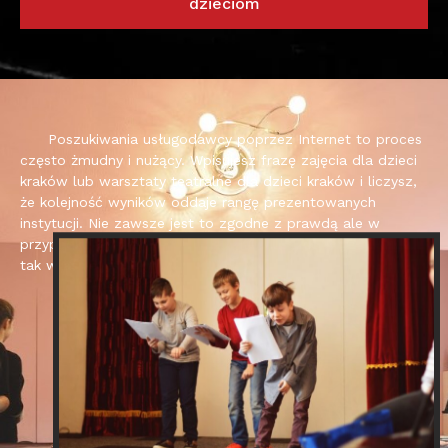
dzieciom
Poszukiwania usługodawcy poprzez Internet to proces
często żmudny i nużący. Wpisujesz frazę zajęcia dla dzieci
kraków lub warsztaty teatralne dla dzieci kraków i liczysz,
że kolejność wyników oddaje rangę prezentowanych
instytucji. Nie zawsze jest to zgodne z prawdą ale w
przypadku wymienionych fraz i naszej szkoły wydaje się, że
tak właśnie jest.