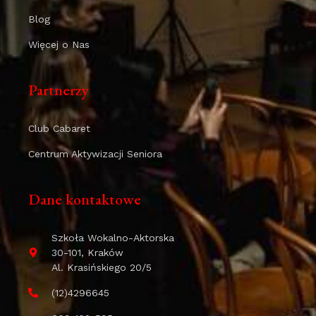
Blog
Więcej o Nas
Partnerzy
Club Cabaret
Centrum Aktywizacji Seniora
Dane kontaktowe
Szkoła Wokalno-Aktorska
30-101, Kraków
Al. Krasińskiego 20/5
(12)4296645