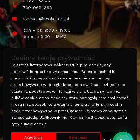
609-102-595
730-968-663
dyrekcja@wokal.art.pl
pon – pt: 9:00 - 19:00
sobota: 8:30 - 16:00
Cenimy Twoją prywatność
Ta strona internetowa wykorzystuje pliki cookie, aby
poprawić komfort korzystania z niej. Spośród nich pliki
cookie, które są sklasyfikowane jako niezbędne, są
Polityka prywatności
przechowywane w przeglądarce, ponieważ są niezbędne do
działania podstawowych funkcji witryny. Używamy również
Projekt i wykonanie: coswymysle.pl © Wszelkie prawa
plików cookie stron trzecich, które pomagają nam analizować
zastrzeżone
i rozumieć sposób korzystania z tej witryny. Te pliki cookie
będą przechowywane w przeglądarce użytkownika wyłącznie
za jego zgodą. Użytkownik ma również możliwość rezygnacji z
tych plików cookie.
Akceptuję
Odrzucam