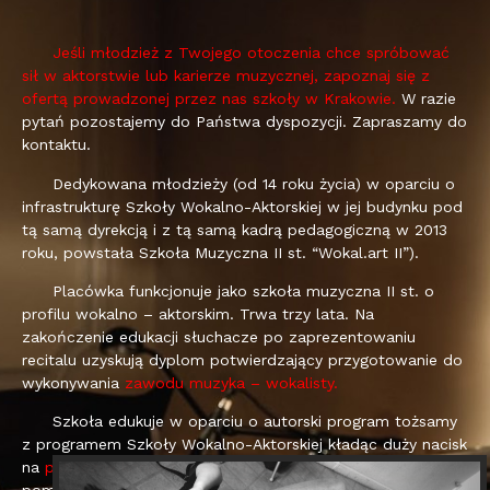
Jeśli młodzież z Twojego otoczenia chce spróbować
sił w aktorstwie lub karierze muzycznej, zapoznaj się z
ofertą prowadzonej przez nas szkoły w Krakowie.
W razie
pytań pozostajemy do Państwa dyspozycji. Zapraszamy do
kontaktu.
Dedykowana młodzieży (od 14 roku życia) w oparciu o
infrastrukturę Szkoły Wokalno-Aktorskiej w jej budynku pod
tą samą dyrekcją i z tą samą kadrą pedagogiczną w 2013
roku, powstała Szkoła Muzyczna II st. “Wokal.art II”).
Placówka funkcjonuje jako szkoła muzyczna II st. o
profilu wokalno – aktorskim. Trwa trzy lata. Na
zakończenie edukacji słuchacze po zaprezentowaniu
recitalu uzyskują dyplom potwierdzający przygotowanie do
wykonywania
zawodu muzyka – wokalisty.
Szkoła edukuje w oparciu o autorski program tożsamy
z programem Szkoły Wokalno-Aktorskiej kładąc duży nacisk
na
publiczne koncerty i artystyczne wydarzenia.
Szkoła