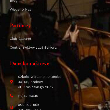
Blog
Więcej o Nas
Partnerzy
Club Cabaret
Centrum Aktywizacji Seniora
Dane kontaktowe
Szkoła Wokalno-Aktorska
30-101, Kraków
Al. Krasińskiego 20/5
(12)4296645
609-102-595
730-968-663