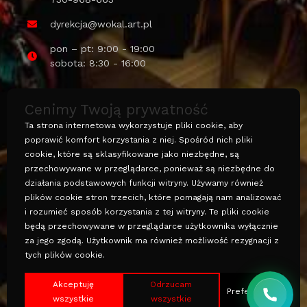
dyrekcja@wokal.art.pl
pon – pt: 9:00 - 19:00
sobota: 8:30 - 16:00
Cenimy Twoją prywatność
Ta strona internetowa wykorzystuje pliki cookie, aby
poprawić komfort korzystania z niej. Spośród nich pliki
cookie, które są sklasyfikowane jako niezbędne, są
Polityka prywatności
przechowywane w przeglądarce, ponieważ są niezbędne do
działania podstawowych funkcji witryny. Używamy również
Projekt i wykonanie: coswymysle.pl © Wszelkie prawa
plików cookie stron trzecich, które pomagają nam analizować
zastrzeżone
i rozumieć sposób korzystania z tej witryny. Te pliki cookie
będą przechowywane w przeglądarce użytkownika wyłącznie
za jego zgodą. Użytkownik ma również możliwość rezygnacji z
tych plików cookie.
Akceptuję
Odrzucam
Preferencje
wszystkie
wszystkie