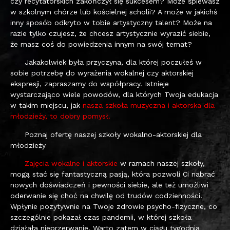
czy recytatorskich zakończył się sukcesem? Może śpiewasz
w szkolnym chórze lub kościelnej scholii? A może w jakichś
inny sposób odkryto w tobie artystyczny talent? Może na
razie tylko czujesz, że chcesz artystycznie wyrazić siebie,
że masz coś do powiedzenia innym na swój temat?
Jakakolwiek była przyczyna, dla której poczułeś w
sobie potrzebę do wyrażenia wokalnej czy aktorskiej
ekspresji, zapraszamy do współpracy. Istnieje
wystarczająco wiele powodów, dla których Twoja edukacja
w takim miejscu, jak
nasza szkoła muzyczna i aktorska dla
młodzieży, to dobry pomysł.
Poznaj ofertę naszej szkoły wokalno-aktorskiej dla
młodzieży
Zajęcia wokalne i aktorskie
w ramach naszej szkoły,
mogą stać się fantastyczną pasją, która pozwoli Ci nabrać
nowych doświadczeń i pewności siebie, ale też umożliwi
oderwanie się choć na chwilę od trudów codzienności.
Wpłynie pozytywnie na Twoje zdrowie psycho-fizyczne, co
szczególnie pokazał czas pandemii, w której szkoła
działała nieprzerwanie. Warto zatem w ciągu tygodnia