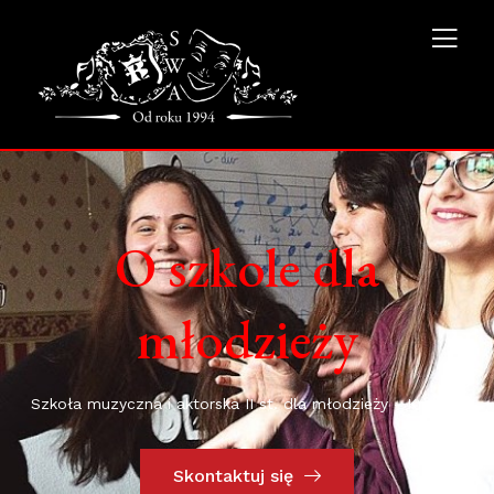
O szkole dla
młodzieży
Szkoła muzyczna i aktorska II st. dla młodzieży - Kraków
Skontaktuj się