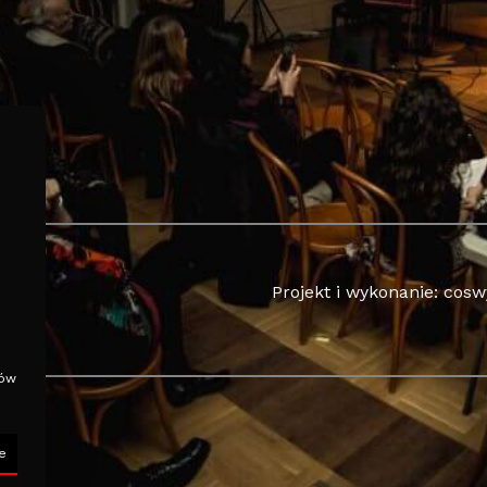
Projekt i wykonanie: cos
o
ków
e