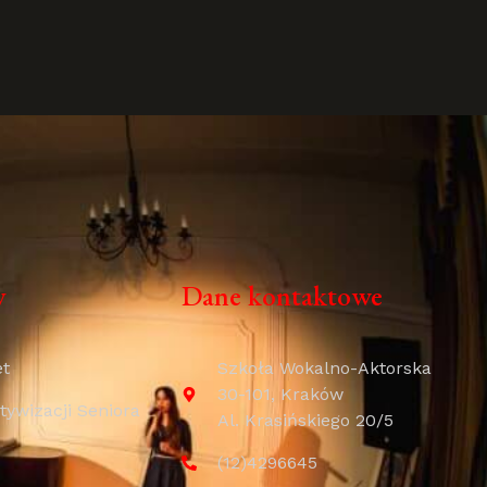
y
Dane kontaktowe
et
Szkoła Wokalno-Aktorska
30-101, Kraków
ywizacji Seniora
Al. Krasińskiego 20/5
(12)4296645