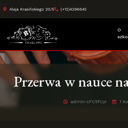
Aleja Krasińskiego 20/5
(+12)4296645
O
szko
Przerwa w nauce n
admin-cFC5fUyi
1 k