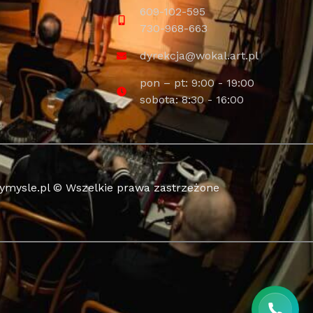
609-102-595
730-968-663
dyrekcja@wokal.art.pl
pon – pt: 9:00 - 19:00
sobota: 8:30 - 16:00
wymysle.pl © Wszelkie prawa zastrzeżone